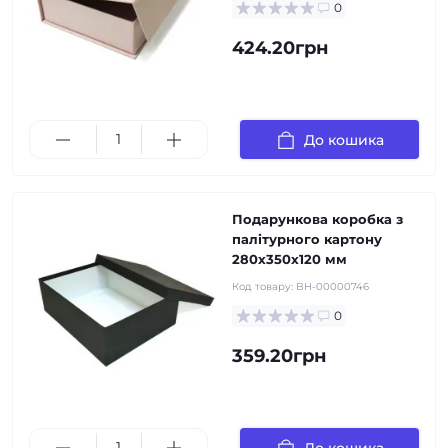
0
424.20грн
До кошика
Подарункова коробка з
палітурного картону
280х350х120 мм
Код товару:
BH-00000746
0
359.20грн
До кошика