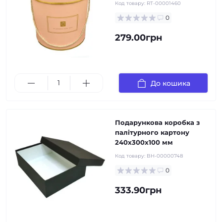
Код товару:
RT-00001460
0
279.00грн
До кошика
Подарункова коробка з
палітурного картону
240х300х100 мм
Код товару:
BH-00000748
0
333.90грн