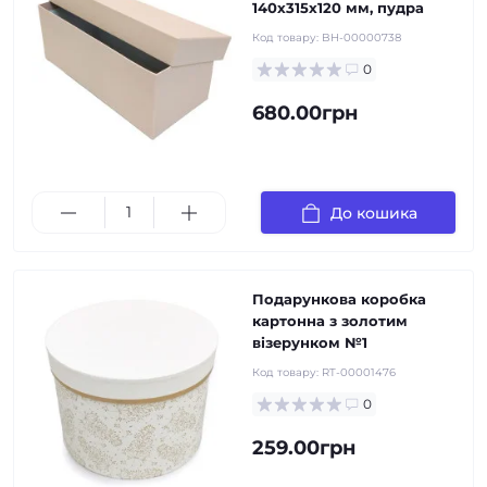
140х315х120 мм, пудра
Код товару:
BH-00000738
0
680.00грн
До кошика
Подарункова коробка
картонна з золотим
візерунком №1
Код товару:
RT-00001476
0
259.00грн