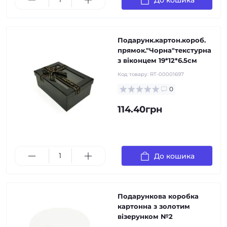
Подарунк.картон.короб.
прямок."Чорна"текстурна
з віконцем 19*12*6.5см
Код товару:
RT-00001697
0
114.40грн
До кошика
Подарункова коробка
картонна з золотим
візерунком №2