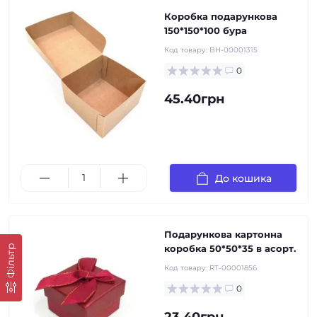
Коробка подарункова
150*150*100 бура
Код товару:
BH-00001315
0
45.40грн
До кошика
Подарункова картонна
Фільтр
коробка 50*50*35 в асорт.
Код товару:
RT-00001856
0