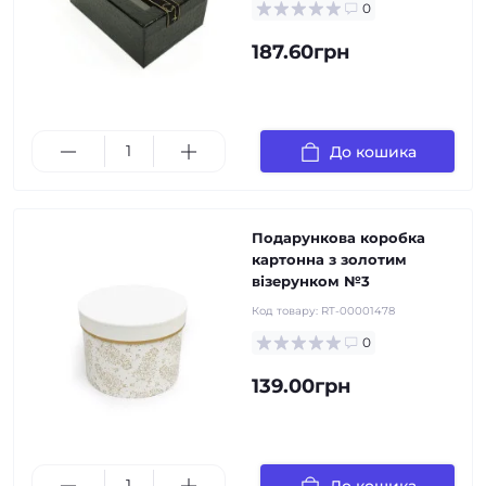
0
187.60грн
До кошика
Подарункова коробка
картонна з золотим
візерунком №3
Код товару:
RT-00001478
0
139.00грн
До кошика