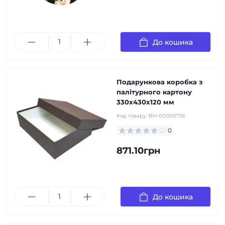
До кошика
Подарункова коробка з
палітурного картону
330х430х120 мм
Код товару:
BH-00000736
0
871.10грн
До кошика