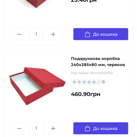
23.40грн
До кошика
Подарункова коробка
240х285х80 мм, червона
Код товару:
BH-00000742
0
460.90грн
До кошика