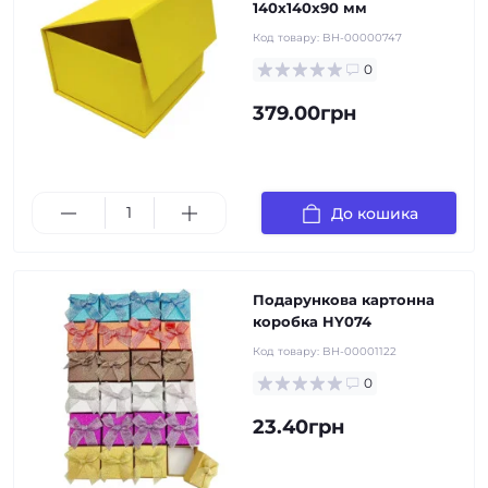
140х140х90 мм
Код товару:
BH-00000747
0
379.00грн
До кошика
Подарункова картонна
коробка HY074
Код товару:
BH-00001122
0
23.40грн