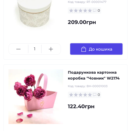
Код товару:
RT-00001477
0
209.00грн
До кошика
Подарункова картонна
коробка "Човник" W2174
Код товару:
BH-00001003
0
122.40грн