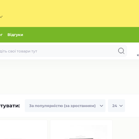
ч"
ог
Відгуки
к
тувати: