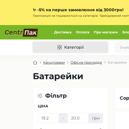
✨
-5% на перше замовлення від 3000грн!
Пропозиція не поширюється на категорію "Брендований скот
Доставка
Оплата
Про магазин
Бл
Категорії
Канцтовари
Офісне приладдя
Батарейки
Батарейки
Фільтр
Сор
ЦІНА
-
грн