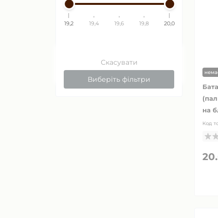
19,2
19,4
19,6
19,8
20,0
Скасувати
нема
Виберіть фільтри
Бата
(пал
на б
Код т
20