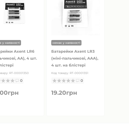
є у наявності
немає у наявності
рейки Axent LR6
Батарейки Axent LR3
ьчикові, AA), 4 шт.
(міні-пальчикові, AAA),
лістері
4 шт. на блістері
овару:
RT-00001350
Код товару:
RT-00001351
0
0
.00грн
19.20грн