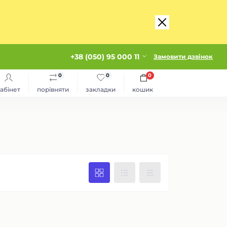
+38 (050) 95 000 11
Замовити дзвінок
0
0
0
абінет
порівняти
закладки
кошик