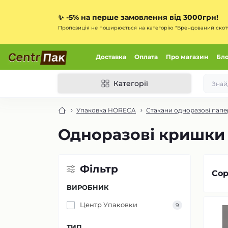
✨
-5% на перше замовлення від 3000грн!
Пропозиція не поширюється на категорію "Брендований скот
Доставка
Оплата
Про магазин
Бл
Категорії
Упаковка HORECA
Стакани одноразові папе
Одноразові кришки 
Фільтр
Сор
ВИРОБНИК
Центр Упаковки
9
ТИП