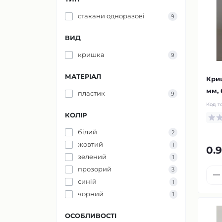
стакани одноразові
9
ВИД
кришка
9
МАТЕРІАЛ
Криш
мм, 
пластик
9
Код т
КОЛІР
білий
2
жовтий
1
0.
зелений
1
прозорий
3
синій
1
чорний
1
ОСОБЛИВОСТІ