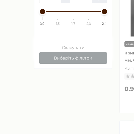
0,9
1,3
1,7
2,0
2,4
нема
Скасувати
Криш
Виберіть фільтри
мм, 
Код т
0.