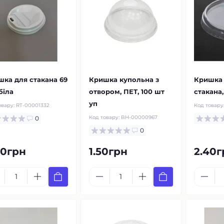
ка для стакана 69
Кришка купольна з
Кришка 
біла
отвором, ПЕТ, 100 шт
стакана,
уп
овару:
RT-00001332
Код товару
Код товару:
BH-00000967
0
0
90грн
1.50грн
2.40г