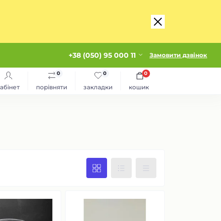
+38 (050) 95 000 11
Замовити дзвінок
0
0
0
абінет
порівняти
закладки
кошик