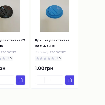
для стакана 69
Кришка для стакана
на
90 мм, синя
:
RT-00001331
Код товару:
RT-00001327
0
0
рн
1.00грн