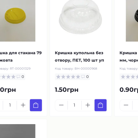
ка для стакана 79
Кришка купольна без
Кришка 
 жовта
отвору, ПЕТ, 100 шт уп
мм, чор
овару:
RT-00001329
Код товару:
BH-00000968
Код товару
0
0
90грн
1.50грн
0.90г