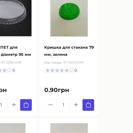
ПЕТ для
Кришка для стакана 79
 діаметр 95 мм
мм, зелена
:
RT-00001499
Код товару:
RT-00001330
0
0
рн
0.90грн