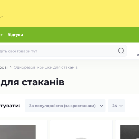
ч"
ог
Відгуки
к
рові
Одноразові кришки для стаканів
для стаканів
тувати: