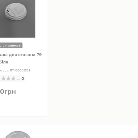
є у наявності
ка для стакана 79
біла
овару:
RT-00001328
0
90грн