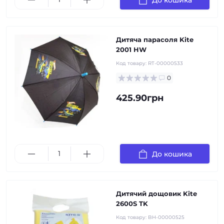
Дитяча парасоля Kite
2001 HW
Код товару:
RT-00000533
0
425.90грн
До кошика
Дитячий дощовик Kite
2600S TK
Код товару:
BH-00000525